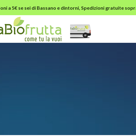
oni a 5€ se sei di Bassano e dintorni,
Spedizioni gratuite sopr
xmas-bg.jpg