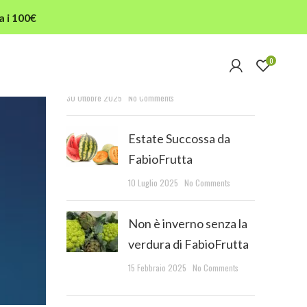
a i 100€
RECENT POSTS
0
L’autunno in tavola
30 Ottobre 2025
No Comments
Estate Succossa da
FabioFrutta
10 Luglio 2025
No Comments
Non è inverno senza la
verdura di FabioFrutta
15 Febbraio 2025
No Comments