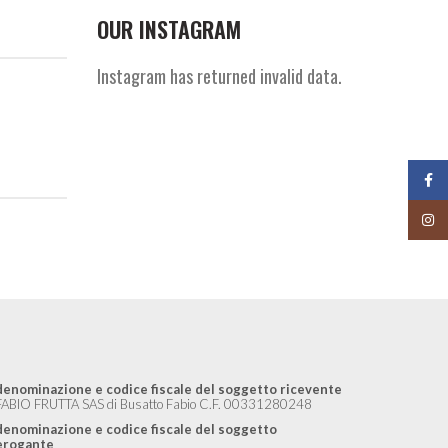
OUR INSTAGRAM
Instagram has returned invalid data.
Face
Insta
denominazione e codice fiscale del soggetto ricevente
FABIO FRUTTA SAS di Busatto Fabio C.F. 00331280248
denominazione e codice fiscale del soggetto
erogante