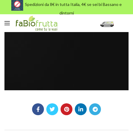
Spedizioni da 8€ in tutta Italia, 4€ se sei bi Bassano e
dintorni
black-electronics-s-3-bg.jpg