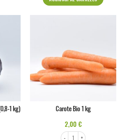
(0,8-1 kg)
Carote Bio 1 kg
2,00
€
 pezzo (0,8-1 kg) quantità
Carote Bio 1 kg quantità