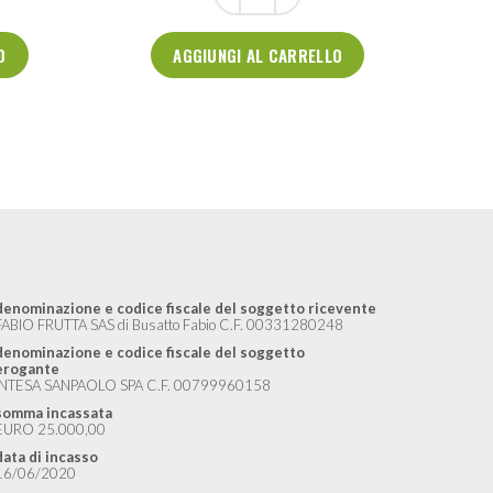
O
AGGIUNGI AL CARRELLO
denominazione e codice fiscale del soggetto ricevente
FABIO FRUTTA SAS di Busatto Fabio C.F. 00331280248
denominazione e codice fiscale del soggetto
erogante
INTESA SANPAOLO SPA C.F. 00799960158
somma incassata
EURO 25.000,00
data di incasso
16/06/2020