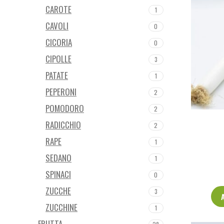
CAROTE
1
CAVOLI
0
CICORIA
0
CIPOLLE
3
PATATE
1
PEPERONI
2
POMODORO
2
RADICCHIO
2
RAPE
1
SEDANO
1
SPINACI
0
ZUCCHE
3
ZUCCHINE
1
FRUTTA