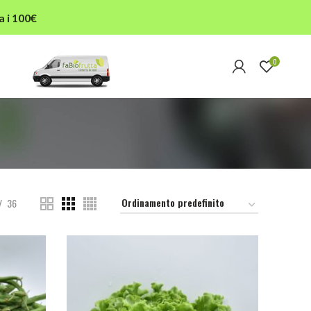
a i 100€
0
36