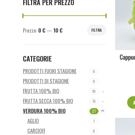
FILTRA PER PREZZO
Prezzo:
0 €
—
10 €
FILTRA
Prezzo
Prezzo
Min
Max
Cappuc
CATEGORIE
PRODOTTI FUORI STAGIONE
0
PRODOTTI DI STAGIONE
0
FRUTTA 100% BIO
10
FRUTTA SECCA 100% BIO
13
VERDURA 100% BIO
27
AGLIO
1
CARCIOFI
0