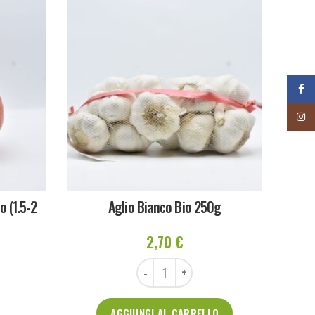
Face
Insta
o (1.5-2
Aglio Bianco Bio 250g
2,70
€
Aglio Bianco Bio 250g quantità
AGGIUNGI AL CARRELLO