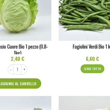
cio Cuore Bio 1 pezzo (0.8-
Fagiolini Verdi Bio 1 
1kg)
2,40
€
6,60
€
Cappuccio Cuore Bio 1 pezzo (0.8-1kg) quantità
LEGGI TUTTO
AGGIUNGI AL CARRELLO