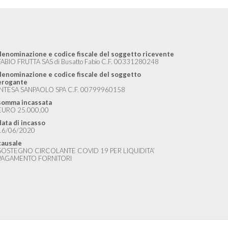
denominazione e codice fiscale del soggetto ricevente
FABIO FRUTTA SAS di Busatto Fabio C.F. 00331280248
denominazione e codice fiscale del soggetto
erogante
INTESA SANPAOLO SPA C.F. 00799960158
somma incassata
EURO 25.000,00
data di incasso
16/06/2020
causale
SOSTEGNO CIRCOLANTE COVID 19 PER LIQUIDITA’
PAGAMENTO FORNITORI