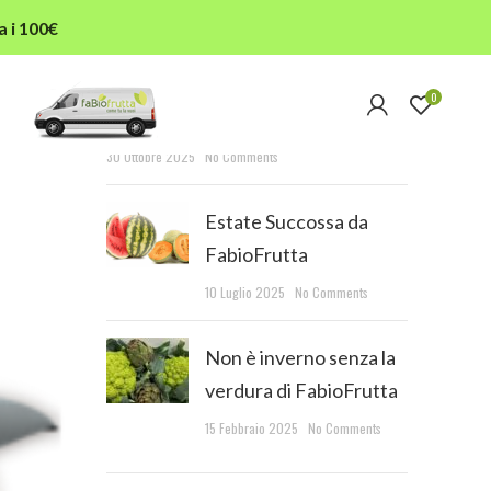
a i 100€
RECENT POSTS
0
L’autunno in tavola
30 Ottobre 2025
No Comments
Estate Succossa da
FabioFrutta
10 Luglio 2025
No Comments
Non è inverno senza la
verdura di FabioFrutta
15 Febbraio 2025
No Comments