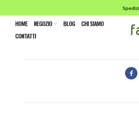
Spedizi
down
HOME
NEGOZIO
BLOG
CHI SIAMO
download-apple-store.svg
CONTATTI