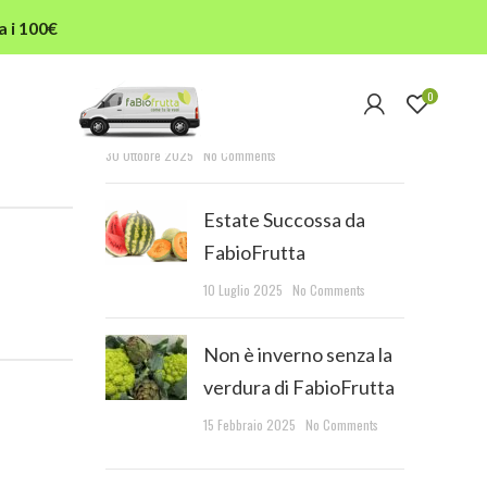
a i 100€
RECENT POSTS
0
L’autunno in tavola
30 Ottobre 2025
No Comments
Estate Succossa da
FabioFrutta
10 Luglio 2025
No Comments
Non è inverno senza la
verdura di FabioFrutta
15 Febbraio 2025
No Comments