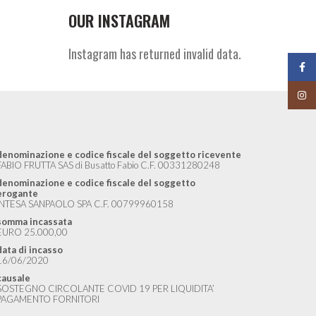
OUR INSTAGRAM
Instagram has returned invalid data.
Face
Insta
denominazione e codice fiscale del soggetto ricevente
FABIO FRUTTA SAS di Busatto Fabio C.F. 00331280248
denominazione e codice fiscale del soggetto
erogante
INTESA SANPAOLO SPA C.F. 00799960158
somma incassata
EURO 25.000,00
data di incasso
16/06/2020
causale
SOSTEGNO CIRCOLANTE COVID 19 PER LIQUIDITA’
PAGAMENTO FORNITORI