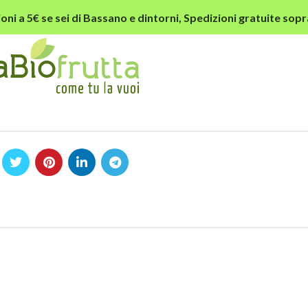
oni a 5€ se sei di Bassano e dintorni,
Spedizioni gratuite sopr
load-apple-store.svg