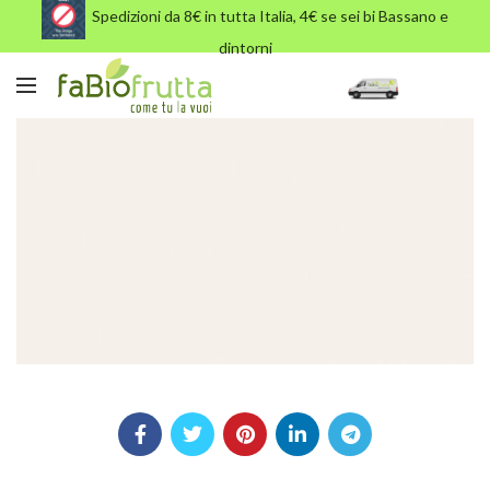
Spedizioni da 8€ in tutta Italia, 4€ se sei bi Bassano e
dintorni
shoe-slider-3.jpg