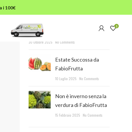
a i 100€
RECENT POSTS
0
L’autunno in tavola
30 Ottobre 2025
No Comments
Estate Succossa da
FabioFrutta
10 Luglio 2025
No Comments
Non è inverno senza la
verdura di FabioFrutta
15 Febbraio 2025
No Comments