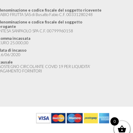
denominazione e codice fiscale del soggetto ricevente
FABIO FRUTTA SAS di Busatto Fabio C.F. 00331280248
denominazione e codice fiscale del soggetto
erogante
INTESA SANPAOLO SPA C.F. 00799960158
somma incassata
EURO 25.000,00
data di incasso
16/06/2020
causale
SOSTEGNO CIRCOLANTE COVID 19 PER LIQUIDITA’
PAGAMENTO FORNITORI
0