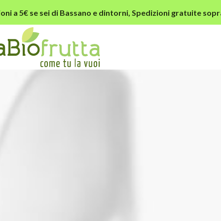
oni a 5€ se sei di Bassano e dintorni,
Spedizioni gratuite sopr
der-main-demo-2-2.jpg