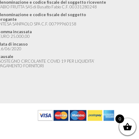
denominazione e codice fiscale del soggetto ricevente
FABIO FRUTTA SAS di Busatto Fabio C.F. 00331280248
denominazione e codice fiscale del soggetto
erogante
INTESA SANPAOLO SPA C.F. 00799960158
somma incassata
EURO 25.000,00
data di incasso
16/06/2020
causale
SOSTEGNO CIRCOLANTE COVID 19 PER LIQUIDITA’
PAGAMENTO FORNITORI
0