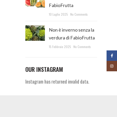
FabioFrutta
10 Luglio 2025
No Comments
Non è inverno senza la
verdura di FabioFrutta
15 Febbraio 2025
No Comments
Face
Insta
OUR INSTAGRAM
Instagram has returned invalid data.