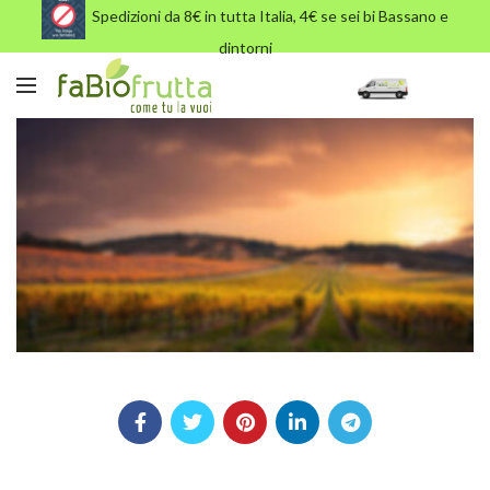
Spedizioni da 8€ in tutta Italia, 4€ se sei bi Bassano e
dintorni
wine-slider-2-img-min-1.jpg