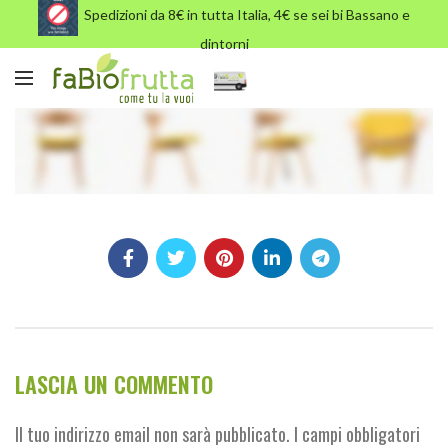
Spedizioni da 8€ in tutta Italia, 4€ se sei bi Bassano e
dintorni
swatch-main-demo-light-slider
LASCIA UN COMMENTO
Il tuo indirizzo email non sarà pubblicato.
I campi obbligatori