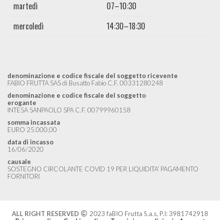
martedì
07–10:30
mercoledì
14:30–18:30
denominazione e codice fiscale del soggetto ricevente
FABIO FRUTTA SAS di Busatto Fabio C.F. 00331280248
denominazione e codice fiscale del soggetto
erogante
INTESA SANPAOLO SPA C.F. 00799960158
somma incassata
EURO 25.000,00
data di incasso
16/06/2020
causale
SOSTEGNO CIRCOLANTE COVID 19 PER LIQUIDITA’ PAGAMENTO
FORNITORI
ALL RIGHT RESERVED
2023 faBIO Frutta S.a.s, P.I: 3981742918