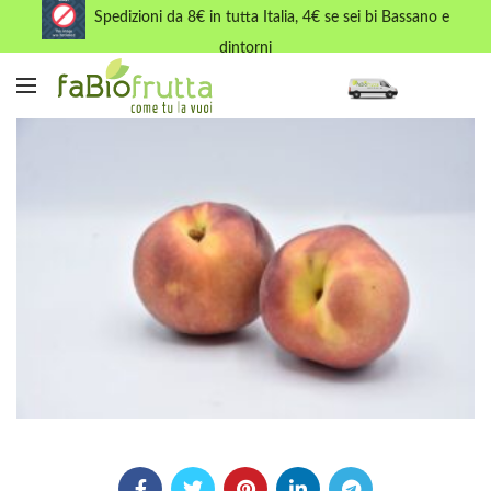
Spedizioni da 8€ in tutta Italia, 4€ se sei bi Bassano e
dintorni
NOCI PESCHE