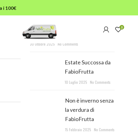
a i 100€
RECENT POSTS
0
L’autunno in tavola
30 Ottobre 2025
No Comments
Estate Succossa da
FabioFrutta
10 Luglio 2025
No Comments
Non è inverno senza
la verdura di
FabioFrutta
15 Febbraio 2025
No Comments