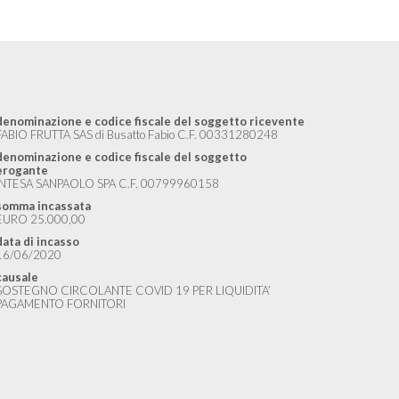
denominazione e codice fiscale del soggetto ricevente
FABIO FRUTTA SAS di Busatto Fabio C.F. 00331280248
denominazione e codice fiscale del soggetto
erogante
INTESA SANPAOLO SPA C.F. 00799960158
somma incassata
EURO 25.000,00
data di incasso
16/06/2020
causale
SOSTEGNO CIRCOLANTE COVID 19 PER LIQUIDITA’
PAGAMENTO FORNITORI