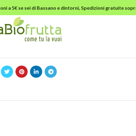
oni a 5€ se sei di Bassano e dintorni,
Spedizioni gratuite sopr
A INS QUERCIA