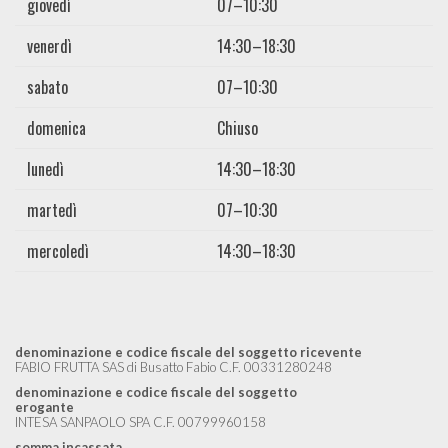
giovedì
07–10:30
venerdì
14:30–18:30
sabato
07–10:30
domenica
Chiuso
lunedì
14:30–18:30
martedì
07–10:30
mercoledì
14:30–18:30
denominazione e codice fiscale del soggetto ricevente
FABIO FRUTTA SAS di Busatto Fabio C.F. 00331280248
denominazione e codice fiscale del soggetto
erogante
INTESA SANPAOLO SPA C.F. 00799960158
somma incassata