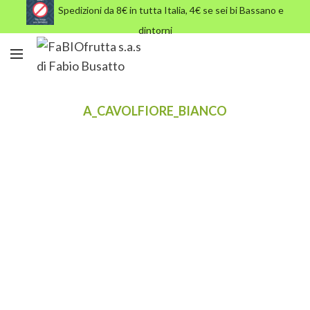
Spedizioni da 8€ in tutta Italia, 4€ se sei bi Bassano e
dintorni
A_CAVOLFIORE_BIANCO