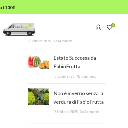
a i 100€
RECENT POSTS
0
L’autunno in tavola
30 Ottobre 2025
No Comments
Estate Succossa da
FabioFrutta
10 Luglio 2025
No Comments
Non è inverno senza la
verdura di FabioFrutta
15 Febbraio 2025
No Comments