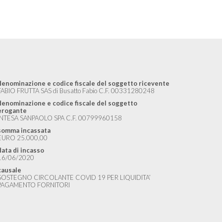
denominazione e codice fiscale del soggetto ricevente
FABIO FRUTTA SAS di Busatto Fabio C.F. 00331280248
denominazione e codice fiscale del soggetto
erogante
INTESA SANPAOLO SPA C.F. 00799960158
somma incassata
EURO 25.000,00
data di incasso
16/06/2020
causale
SOSTEGNO CIRCOLANTE COVID 19 PER LIQUIDITA’
PAGAMENTO FORNITORI