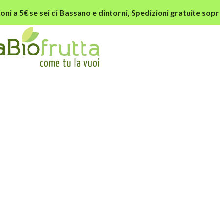
oni a 5€ se sei di Bassano e dintorni,
Spedizioni gratuite sopr
y-slider-1-img-blur-opt