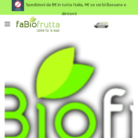
Spedizioni da 8€ in tutta Italia, 4€ se sei bi Bassano e
dintorni
cropped-logo-FABIO.png