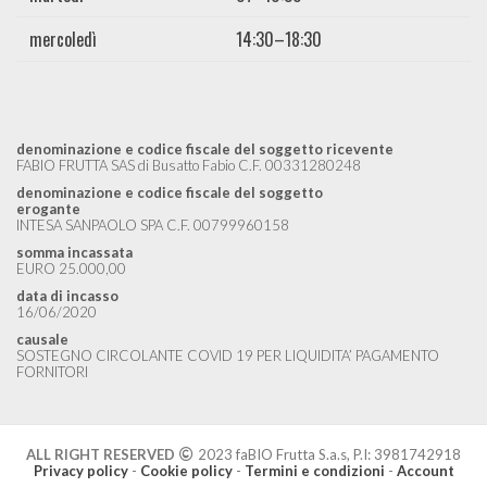
mercoledì
14:30–18:30
denominazione e codice fiscale del soggetto ricevente
FABIO FRUTTA SAS di Busatto Fabio C.F. 00331280248
denominazione e codice fiscale del soggetto
erogante
INTESA SANPAOLO SPA C.F. 00799960158
somma incassata
EURO 25.000,00
data di incasso
16/06/2020
causale
SOSTEGNO CIRCOLANTE COVID 19 PER LIQUIDITA’ PAGAMENTO
FORNITORI
ALL RIGHT RESERVED
2023 faBIO Frutta S.a.s, P.I: 3981742918
Privacy policy
-
Cookie policy
-
Termini e condizioni
-
Account