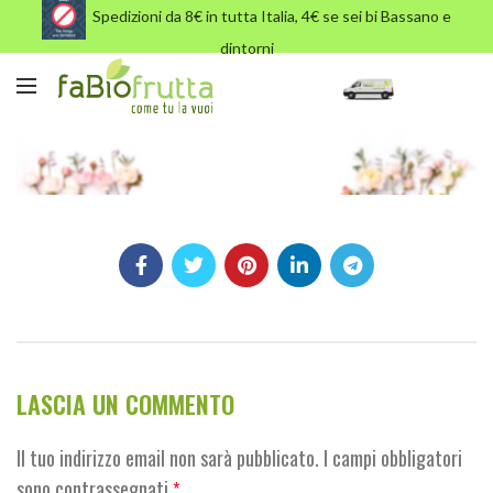
Spedizioni da 8€ in tutta Italia, 4€ se sei bi Bassano e
dintorni
flowers-footer-bg-blur-min
LASCIA UN COMMENTO
Il tuo indirizzo email non sarà pubblicato.
I campi obbligatori
sono contrassegnati
*