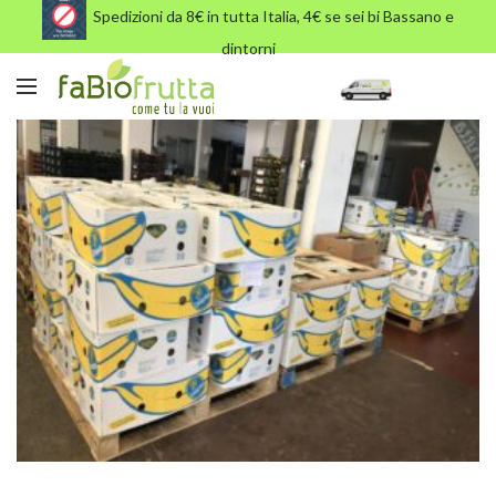
Spedizioni da 8€ in tutta Italia, 4€ se sei bi Bassano e
dintorni
IMG_5731