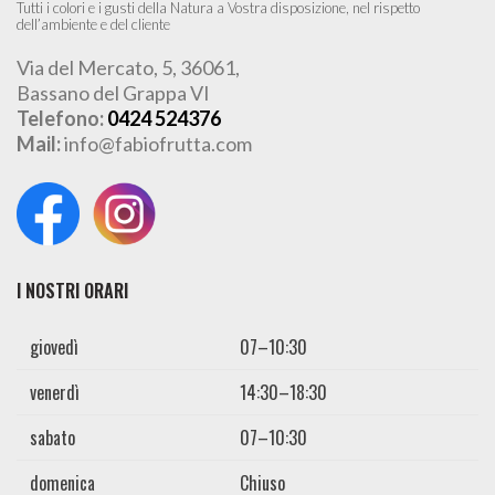
Tutti i colori e i gusti della Natura a Vostra disposizione, nel rispetto
dell’ambiente e del cliente
Via del Mercato, 5, 36061,
Bassano del Grappa VI
Telefono:
0424 524376
Mail:
info@fabiofrutta.com
I NOSTRI ORARI
giovedì
07–10:30
venerdì
14:30–18:30
sabato
07–10:30
domenica
Chiuso