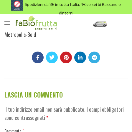
Spedizioni da 8€ in tutta Italia, 4€ se sei bi Bassano e
dintorni
Metropolis-Bold
Metropolis-Bold
LASCIA UN COMMENTO
Il tuo indirizzo email non sarà pubblicato.
I campi obbligatori
sono contrassegnati
*
*
Commento