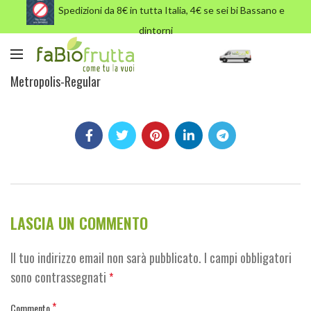
Spedizioni da 8€ in tutta Italia, 4€ se sei bi Bassano e
dintorni
Metropolis-Regular
Metropolis-Regular
LASCIA UN COMMENTO
Il tuo indirizzo email non sarà pubblicato.
I campi obbligatori
sono contrassegnati
*
*
Commento