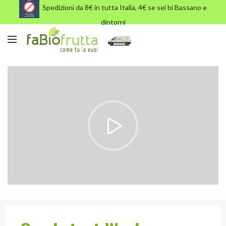
Spedizioni da 8€ in tutta Italia, 4€ se sei bi Bassano e
dintorni
Leo uteu ullamcorper