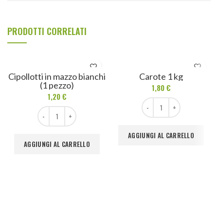
PRODOTTI CORRELATI
Cipollotti in mazzo bianchi
Carote 1 kg
(1 pezzo)
1,80
€
1,20
€
Carote 1 kg quantità
Cipollotti in mazzo bianchi (1 pezzo) quantità
AGGIUNGI AL CARRELLO
AGGIUNGI AL CARRELLO