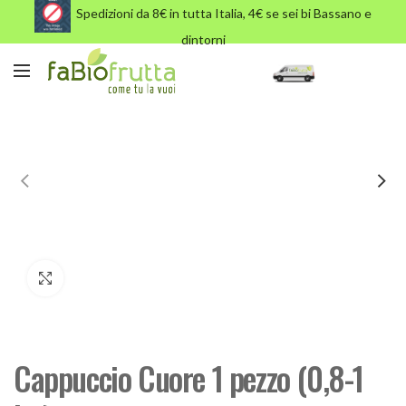
Spedizioni da 8€ in tutta Italia, 4€ se sei bi Bassano e
dintorni
Click to enlarge
Cappuccio Cuore 1 pezzo (0,8-1