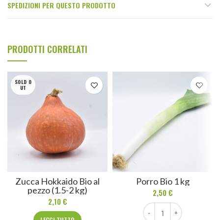
SPEDIZIONI PER QUESTO PRODOTTO
PRODOTTI CORRELATI
SOLD O
UT
Zucca Hokkaido Bio al
Porro Bio 1 kg
pezzo (1.5-2 kg)
2,50
€
2,10
€
Porro Bio 1 kg quantità
LEGGI TUTTO