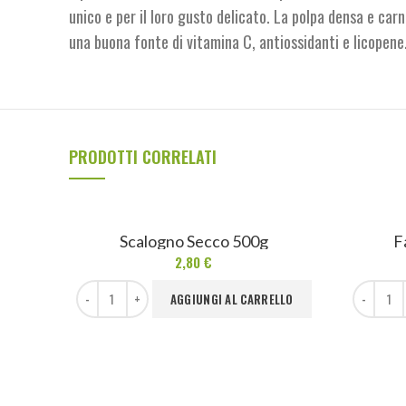
unico e per il loro gusto delicato. La polpa densa e carn
una buona fonte di vitamina C, antiossidanti e licopene.
PRODOTTI CORRELATI
Scalogno Secco 500g
F
2,80
€
Scalogno Secco 500g quantità
Fagiolini M
AGGIUNGI AL CARRELLO