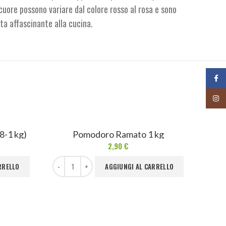
 cuore possono variare dal colore rosso al rosa e sono
ta affascinante alla cucina.
Face
Insta
8-1 kg)
Pomodoro Ramato 1 kg
2,90
€
ità
Pomodoro Ramato 1 kg quantità
RRELLO
AGGIUNGI AL CARRELLO