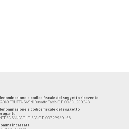
Cipoll
Cipollo
denominazione e codice fiscale del soggetto ricevente
FABIO FRUTTA SAS di Busatto Fabio C.F. 00331280248
denominazione e codice fiscale del soggetto
erogante
INTESA SANPAOLO SPA C.F. 00799960158
somma incassata