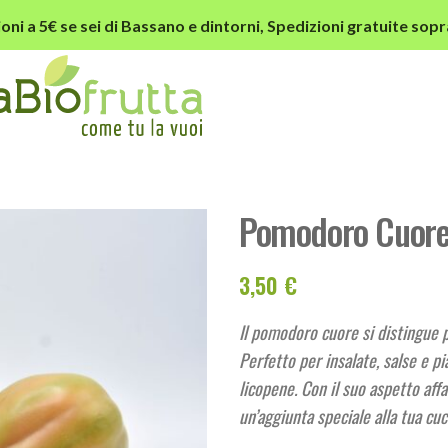
oni a 5€ se sei di Bassano e dintorni,
Spedizioni gratuite sopr
Pomodoro Cuore
3,50
€
Il pomodoro cuore si distingue p
Perfetto per insalate, salse e pi
licopene. Con il suo aspetto aff
un’aggiunta speciale alla tua cuc