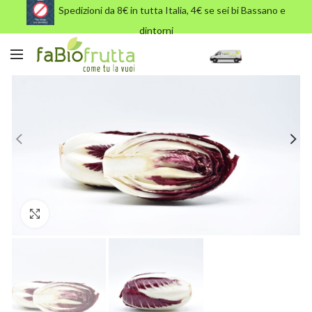
Spedizioni da 8€ in tutta Italia, 4€ se sei bi Bassano e
dintorni
Click to enlarge