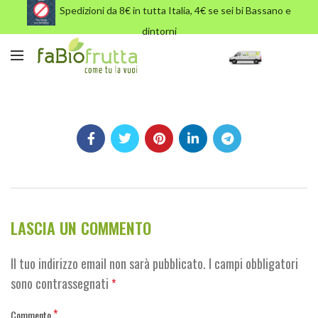
Spedizioni da 8€ in tutta Italia, 4€ se sei bi Bassano e
dintorni
Radicchio rosso di Treviso
LASCIA UN COMMENTO
Il tuo indirizzo email non sarà pubblicato.
I campi obbligatori
sono contrassegnati
*
*
Commento