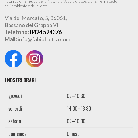
Tutti i colori e i gusti della Natura a Vostra disposizione, nel rispetto
dell’ambiente e del cliente
Via del Mercato, 5, 36061,
Bassano del Grappa VI
Telefono:
0424 524376
Mail:
info@fabiofrutta.com
I NOSTRI ORARI
giovedì
07–10:30
venerdì
14:30–18:30
sabato
07–10:30
domenica
Chiuso