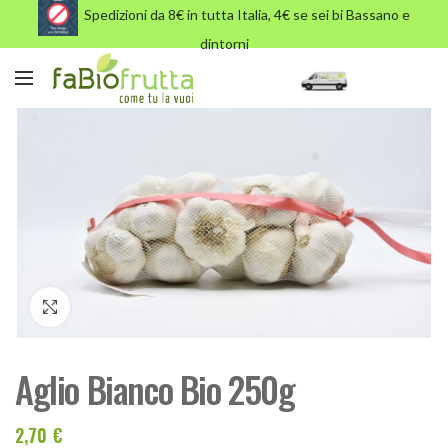
Spedizioni da 8€ in tutta Italia, 4€ se sei bi Bassano e
dintorni
Click to enlarge
Aglio Bianco Bio 250g
2,70
€