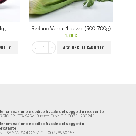
 kg
Sedano Verde 1 pezzo (500-700g)
1,30
€
Sedano Verde 1 pezzo (500-700g) quantità
Fagioli
RRELLO
AGGIUNGI AL CARRELLO
denominazione e codice fiscale del soggetto ricevente
FABIO FRUTTA SAS di Busatto Fabio C.F. 00331280248
denominazione e codice fiscale del soggetto
erogante
INTESA SANPAOLO SPA C.F. 00799960158