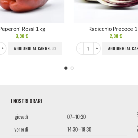
Peperoni Rossi 1 kg
Radicchio Precoce 1
3,90
€
2,00
€
ssi 1 kg quantità
Radicchio Precoce 1 kg quantità
AGGIUNGI AL CARRELLO
AGGIUNGI AL CA
I NOSTRI ORARI
giovedì
07–10:30
venerdì
14:30–18:30