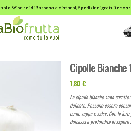
oni a 5€ se sei di Bassano e dintorni,
Spedizioni gratuite sopr
Cipolle Bianche 
1,80
€
Le cipolle bianche sono caratter
delicato. Possono essere consuma
come zuppe e salse. Con la loro 
dolcezza e profondità di sapore a