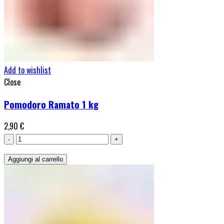
Add to wishlist
Close
Pomodoro Ramato 1 kg
2,90
€
Pomodoro
Ramato
Aggiungi al carrello
1
kg
quantità