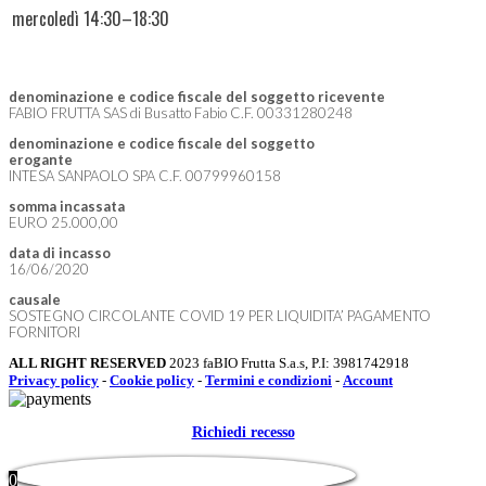
mercoledì
14:30–18:30
denominazione e codice fiscale del soggetto ricevente
FABIO FRUTTA SAS di Busatto Fabio C.F. 00331280248
denominazione e codice fiscale del soggetto
erogante
INTESA SANPAOLO SPA C.F. 00799960158
somma incassata
EURO 25.000,00
data di incasso
16/06/2020
causale
SOSTEGNO CIRCOLANTE COVID 19 PER LIQUIDITA’ PAGAMENTO
FORNITORI
ALL RIGHT RESERVED
2023 faBIO Frutta S.a.s, P.I: 3981742918
Privacy policy
-
Cookie policy
-
Termini e condizioni
-
Account
Richiedi recesso
0