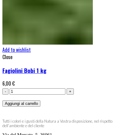
Add to wishlist
Close
Fagiolini Bobi 1 kg
6,00
€
Fagiolini
Bobi
Aggiungi al carrello
1
kg
quantità
Tutti i colori e i gusti della Natura a Vostra disposizione, nel rispetto
dell’ambiente e del cliente
Via del Mercato, 5, 36061,