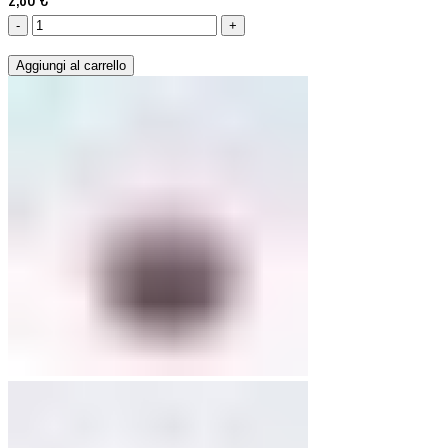
Scalogno
Secco
Aggiungi al carrello
500g
quantità