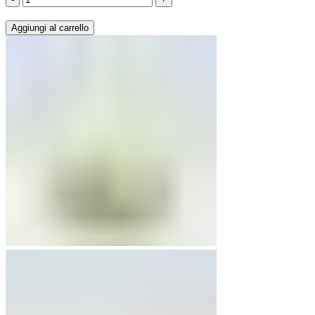
Bianche
Aggiungi al carrello
1
kg
quantità