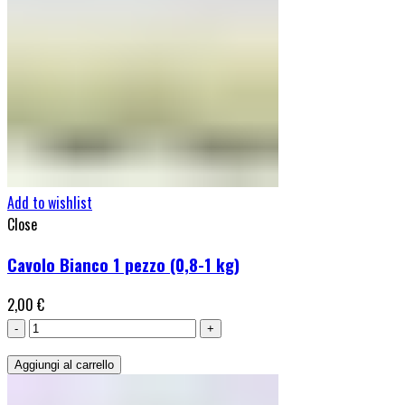
Add to wishlist
Close
Cavolo Bianco 1 pezzo (0,8-1 kg)
2,00
€
Cavolo
Bianco
Aggiungi al carrello
1
pezzo