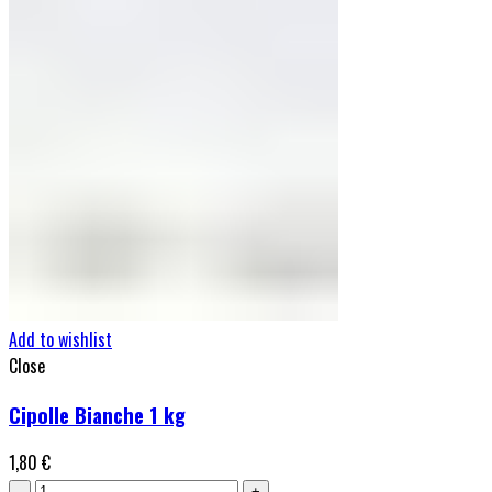
Add to wishlist
Close
Cipolle Bianche 1 kg
1,80
€
Cipolle