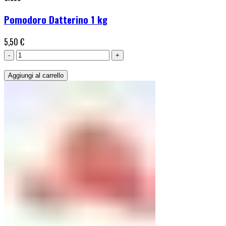
Pomodoro Datterino 1 kg
5,50
€
Pomodoro
Datterino
Aggiungi al carrello
1
kg
quantità