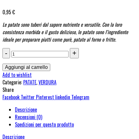
0,95
€
Le patate sono tuberi dal sapore nutriente e versatile. Con la loro
consistenza morbida e il gusto delizioso, le patate sono l’ingrediente
ideale per preparare piatti come purè, patate al forno o fritte.
Patate
1
kg
Aggiungi al carrello
quantità
Add to wishlist
Categorie:
PATATE
,
VERDURA
Share
Facebook
Twitter
Pinterest
linkedin
Telegram
Descrizione
Recensioni (0)
Spedizioni per questo prodotto
Descrizione