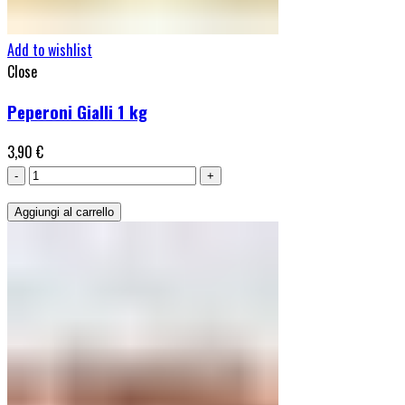
Add to wishlist
Close
Peperoni Gialli 1 kg
3,90
€
Peperoni
Gialli
Aggiungi al carrello
1
kg
quantità