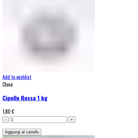
Add to wishlist
Close
Cipolle Rossa 1 kg
1,80
€
Cipolle
Rossa
Aggiungi al carrello
1